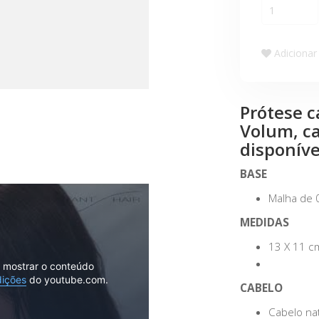
Adicionar 
Prótese c
Volum, ca
disponíve
BASE
Malha de 
MEDIDAS
13 X 11 
o mostrar o conteúdo
dições
do youtube.com.
CABELO
Cabelo na