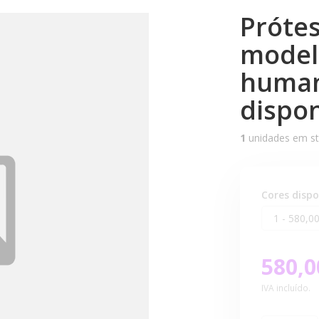
Prótes
model
human
dispon
1
unidades em s
Cores dispo
580,0
IVA incluído.