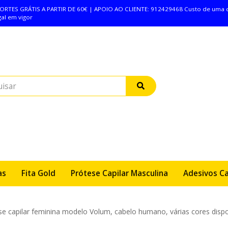
TES GRÁTIS A PARTIR DE 60€ | APOIO AO CLIENTE: 912429468 Custo de uma ch
al em vigor
as
Fita Gold
Prótese Capilar Masculina
Adesivos Ca
ões e Manutenções
Solventes, Limpeza / Remoção.
Co
se capilar feminina modelo Volum, cabelo humano, várias cores dispo
apilares
Sobre Nós