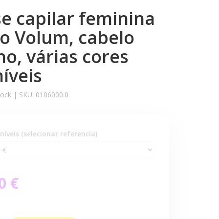
e capilar feminina
o Volum, cabelo
o, várias cores
íveis
tock |
SKU:
0106000.0
níveis (selecionar referencia)
0 €