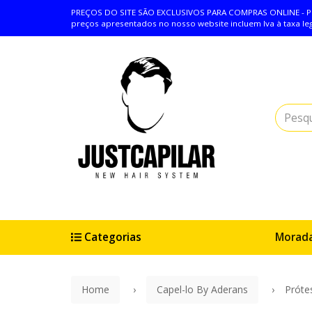
PREÇOS DO SITE SÃO EXCLUSIVOS PARA COMPRAS ONLINE - POR
preços apresentados no nosso website incluem Iva à taxa leg
Categorias
Morad
Extens
Home
Capel-lo By Aderans
Próte
Dicas C