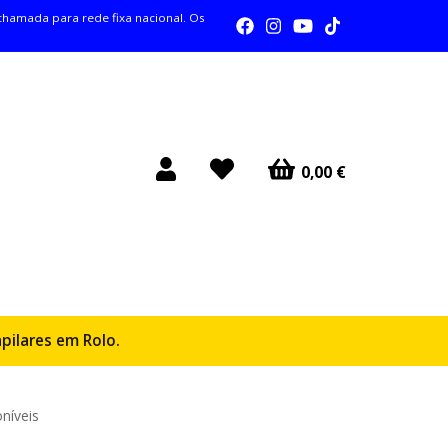
amada para rede fixa nacional. Os
0,00 €
pilares em Rolo.
locação de Próteses
Contactos
níveis